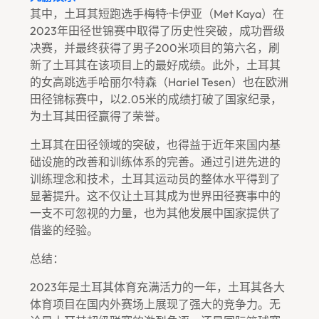
其中，土耳其短跑选手梅特·卡伊亚（Met Kaya）在
2023年田径世锦赛中取得了历史性突破，成功晋级
决赛，并最终获得了男子200米项目的第六名，刷
新了土耳其在该项目上的最好成绩。此外，土耳其
的女高跳选手哈丽尔·特森（Hariel Tesen）也在欧洲
田径锦标赛中，以2.05米的成绩打破了国家纪录，
为土耳其田径赢得了荣誉。
土耳其在田径领域的突破，也得益于近年来国内基
础设施的改善和训练体系的完善。通过引进先进的
训练理念和技术，土耳其运动员的整体水平得到了
显著提升。这不仅让土耳其成为世界田径赛事中的
一支不可忽视的力量，也为其他发展中国家提供了
借鉴的经验。
总结：
2023年是土耳其体育充满活力的一年，土耳其各大
体育项目在国内外赛场上展现了强大的竞争力。无