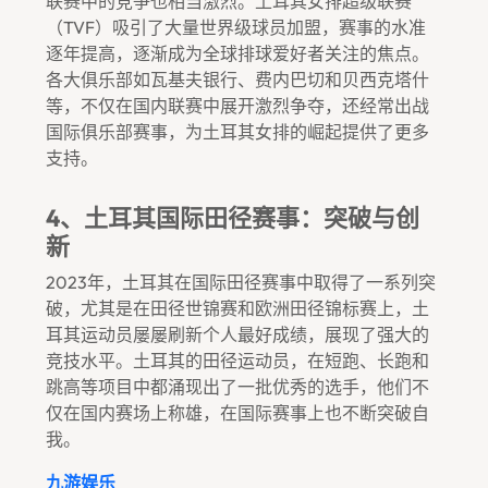
联赛中的竞争也相当激烈。土耳其女排超级联赛
（TVF）吸引了大量世界级球员加盟，赛事的水准
逐年提高，逐渐成为全球排球爱好者关注的焦点。
各大俱乐部如瓦基夫银行、费内巴切和贝西克塔什
等，不仅在国内联赛中展开激烈争夺，还经常出战
国际俱乐部赛事，为土耳其女排的崛起提供了更多
支持。
4、土耳其国际田径赛事：突破与创
新
2023年，土耳其在国际田径赛事中取得了一系列突
破，尤其是在田径世锦赛和欧洲田径锦标赛上，土
耳其运动员屡屡刷新个人最好成绩，展现了强大的
竞技水平。土耳其的田径运动员，在短跑、长跑和
跳高等项目中都涌现出了一批优秀的选手，他们不
仅在国内赛场上称雄，在国际赛事上也不断突破自
我。
九游娱乐