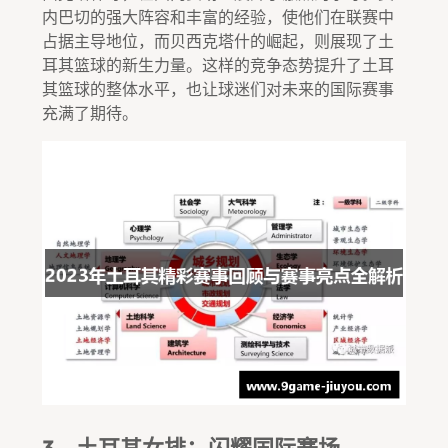
内巴切的强大阵容和丰富的经验，使他们在联赛中
占据主导地位，而贝西克塔什的崛起，则展现了土
耳其篮球的新生力量。这样的竞争态势提升了土耳
其篮球的整体水平，也让球迷们对未来的国际赛事
充满了期待。
3、土耳其女排：闪耀国际赛场