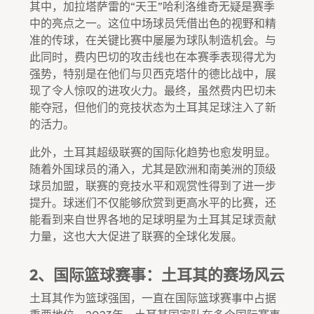
其中，加拉塔萨雷的“天王”哈利洛维奇无疑是赛季
中的亮点之一。这位中场球员凭借出色的视野和精
准的传球，在关键比赛中屡屡为球队制造机会。与
此同时，费内巴切的攻击线也在本赛季表现得尤为
强势，特别是在他们与贝西克塔什的德比战中，展
现了令人惊叹的进攻火力。最终，虽然费内巴切未
能夺冠，但他们的竞技状态为土耳其足球注入了新
的活力。
此外，土耳其超级联赛的国际化趋势也愈发明显。
随着外国球员的涌入，尤其是欧洲和南美洲的顶级
球员加盟，联赛的竞技水平和观赏性得到了进一步
提升。球迷们不仅能够欣赏到更高水平的比赛，还
能看到来自世界各地的足球明星为土耳其足球贡献
力量，这也大大促进了联赛的全球化发展。
2、国际篮球赛事：土耳其的赛场风云
土耳其作为篮球强国，一直在国际篮球赛事中占据