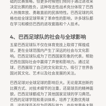
础的比赛策略，但更多时候他们倾向于通过进攻来
决定比赛的胜负，这种攻击性战术充分体现了巴西
人热情奔放、勇敢直前的民族特性。巴西足球的风
格也给全球足球带来了革命性的影响，许多球队都
在学习和模仿巴西的进攻套路和个人技术。
4、巴西足球队的社会与全球影响
五星巴西足球队不仅在体育竞技上取得了辉煌成
就，更在全球范围内产生了深远的社会与文化影
响。巴西足球队成为了巴西国家形象的代表，帮助
巴西在国际社会中赢得了声誉和影响力。通过足
球，巴西展现了自己的文化软实力，吸引了世界各
国对其文化、艺术以及社会发展的关注。
巴西足球对全球足球的影响巨大。无论是其创新的
比赛方式、对技术细节的注重，还是球员的精神面
貌，巴西足球都成为了其他国家足球的学习典范。
巴西的足球学院和青训体系，培养了无数优秀球
员，这些球员不仅为巴西队效力，也在世界各大联