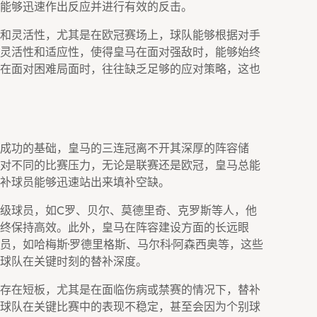
能够迅速作出反应并进行有效的反击。
和灵活性，尤其是在欧冠赛场上，球队能够根据对手
灵活性和适应性，使得皇马在面对强敌时，能够始终
在面对困难局面时，往往缺乏足够的应对策略，这也
成功的基础，皇马的三连冠离不开其深厚的阵容储
对不同的比赛压力，无论是联赛还是欧冠，皇马总能
补球员能够迅速站出来填补空缺。
级球员，如C罗、贝尔、莫德里奇、克罗斯等人，他
终保持高效。此外，皇马在阵容建设方面的长远眼
员，如哈梅斯·罗德里格斯、马尔科·阿森西奥等，这些
球队在关键时刻的替补深度。
存在短板，尤其是在面临伤病或禁赛的情况下，替补
球队在关键比赛中的表现不稳定，甚至会因为个别球