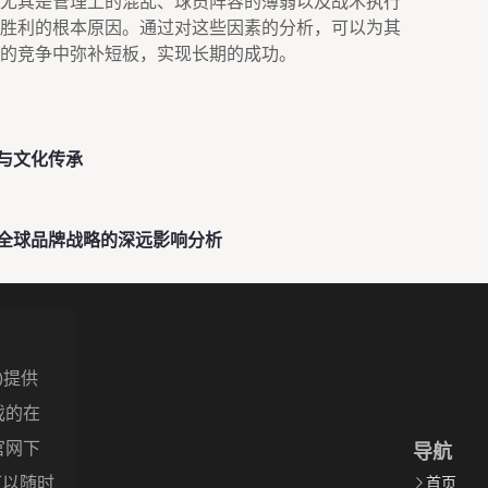
尤其是管理上的混乱、球员阵容的薄弱以及战术执行
胜利的根本原因。通过对这些因素的分析，可以为其
的竞争中弥补短板，实现长期的成功。
与文化传承
全球品牌战略的深远影响分析
E)提供
戏的在
官网下
导航
可以随时
首页