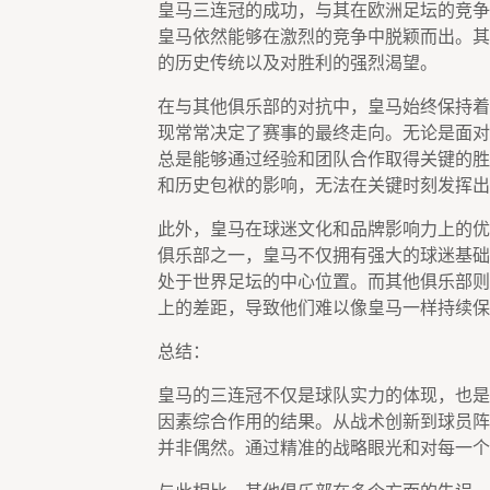
皇马三连冠的成功，与其在欧洲足坛的竞争
皇马依然能够在激烈的竞争中脱颖而出。其
的历史传统以及对胜利的强烈渴望。
在与其他俱乐部的对抗中，皇马始终保持着
现常常决定了赛事的最终走向。无论是面对
总是能够通过经验和团队合作取得关键的胜
和历史包袱的影响，无法在关键时刻发挥出
此外，皇马在球迷文化和品牌影响力上的优
俱乐部之一，皇马不仅拥有强大的球迷基础
处于世界足坛的中心位置。而其他俱乐部则
上的差距，导致他们难以像皇马一样持续保
总结：
皇马的三连冠不仅是球队实力的体现，也是
因素综合作用的结果。从战术创新到球员阵
并非偶然。通过精准的战略眼光和对每一个