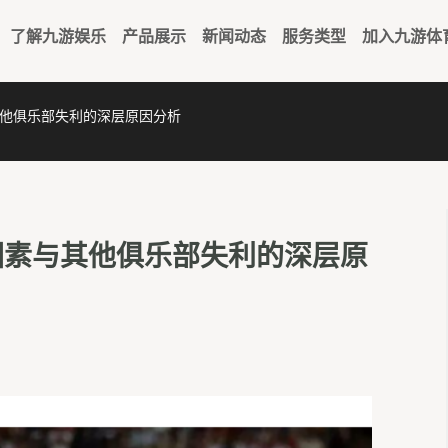
了解九游娱乐
产品展示
新闻动态
服务类型
加入九游体
他俱乐部失利的深层原因分析
因素与其他俱乐部失利的深层原