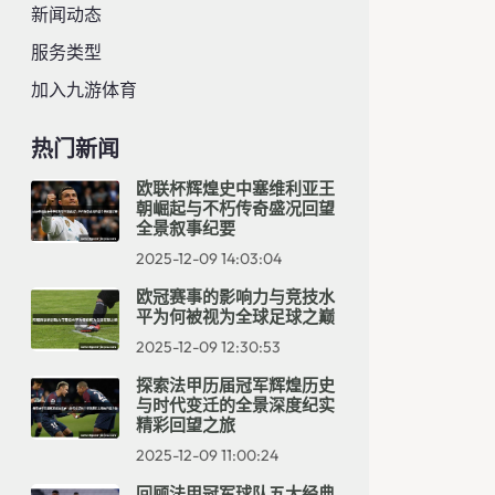
新闻动态
服务类型
加入九游体育
热门新闻
欧联杯辉煌史中塞维利亚王
朝崛起与不朽传奇盛况回望
全景叙事纪要
2025-12-09 14:03:04
欧冠赛事的影响力与竞技水
平为何被视为全球足球之巅
2025-12-09 12:30:53
探索法甲历届冠军辉煌历史
与时代变迁的全景深度纪实
精彩回望之旅
2025-12-09 11:00:24
回顾法甲冠军球队五大经典