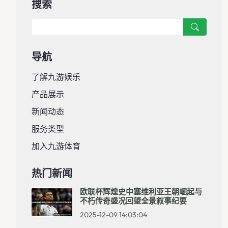
搜索
导航
了解九游娱乐
产品展示
新闻动态
服务类型
加入九游体育
热门新闻
欧联杯辉煌史中塞维利亚王朝崛起与
不朽传奇盛况回望全景叙事纪要
2025-12-09 14:03:04