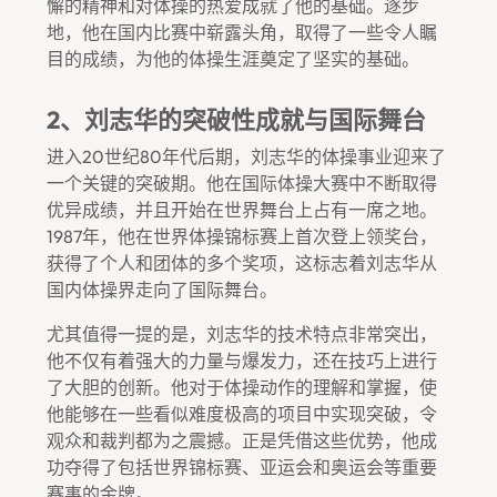
懈的精神和对体操的热爱成就了他的基础。逐步
地，他在国内比赛中崭露头角，取得了一些令人瞩
目的成绩，为他的体操生涯奠定了坚实的基础。
2、刘志华的突破性成就与国际舞台
进入20世纪80年代后期，刘志华的体操事业迎来了
一个关键的突破期。他在国际体操大赛中不断取得
优异成绩，并且开始在世界舞台上占有一席之地。
1987年，他在世界体操锦标赛上首次登上领奖台，
获得了个人和团体的多个奖项，这标志着刘志华从
国内体操界走向了国际舞台。
尤其值得一提的是，刘志华的技术特点非常突出，
他不仅有着强大的力量与爆发力，还在技巧上进行
了大胆的创新。他对于体操动作的理解和掌握，使
他能够在一些看似难度极高的项目中实现突破，令
观众和裁判都为之震撼。正是凭借这些优势，他成
功夺得了包括世界锦标赛、亚运会和奥运会等重要
赛事的金牌。