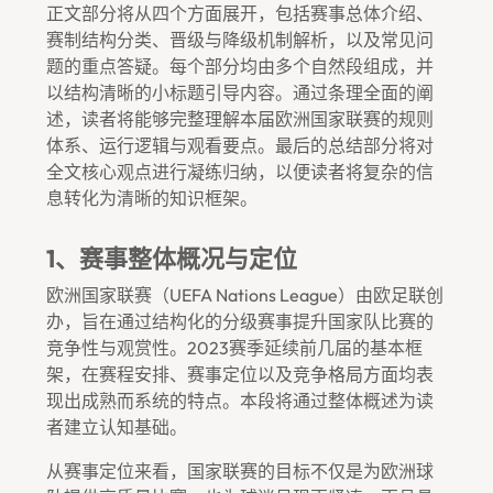
正文部分将从四个方面展开，包括赛事总体介绍、
赛制结构分类、晋级与降级机制解析，以及常见问
题的重点答疑。每个部分均由多个自然段组成，并
以结构清晰的小标题引导内容。通过条理全面的阐
述，读者将能够完整理解本届欧洲国家联赛的规则
体系、运行逻辑与观看要点。最后的总结部分将对
全文核心观点进行凝练归纳，以便读者将复杂的信
息转化为清晰的知识框架。
1、赛事整体概况与定位
欧洲国家联赛（UEFA Nations League）由欧足联创
办，旨在通过结构化的分级赛事提升国家队比赛的
竞争性与观赏性。2023赛季延续前几届的基本框
架，在赛程安排、赛事定位以及竞争格局方面均表
现出成熟而系统的特点。本段将通过整体概述为读
者建立认知基础。
从赛事定位来看，国家联赛的目标不仅是为欧洲球