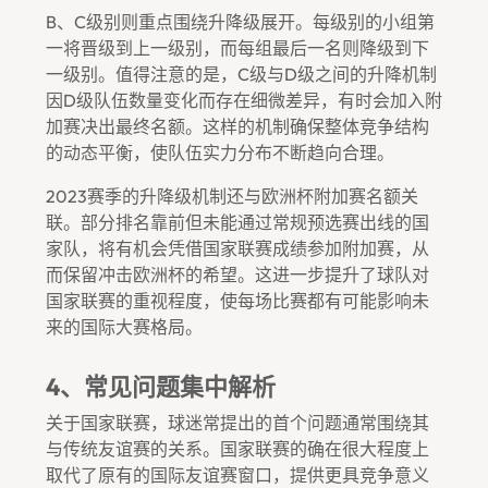
B、C级别则重点围绕升降级展开。每级别的小组第
一将晋级到上一级别，而每组最后一名则降级到下
一级别。值得注意的是，C级与D级之间的升降机制
因D级队伍数量变化而存在细微差异，有时会加入附
加赛决出最终名额。这样的机制确保整体竞争结构
的动态平衡，使队伍实力分布不断趋向合理。
2023赛季的升降级机制还与欧洲杯附加赛名额关
联。部分排名靠前但未能通过常规预选赛出线的国
家队，将有机会凭借国家联赛成绩参加附加赛，从
而保留冲击欧洲杯的希望。这进一步提升了球队对
国家联赛的重视程度，使每场比赛都有可能影响未
来的国际大赛格局。
4、常见问题集中解析
关于国家联赛，球迷常提出的首个问题通常围绕其
与传统友谊赛的关系。国家联赛的确在很大程度上
取代了原有的国际友谊赛窗口，提供更具竞争意义