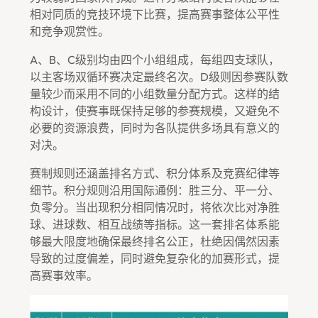
相对同质的竞技环境下比赛，提高赛事整体公平性
和竞争观赏性。
A、B、C级别均由四个小组组成，每组四支球队，
以主客场双循环赛决定最终名次。D级则因参赛队数
量较少而采用不同的小组数量分配方式。这样的结
构设计，使赛事既保持足够的参赛规模，又避免不
必要的资源浪费，同时为各队提供多场具有意义的
对决。
赛制规则还涵盖排名方式、积分体系及竞赛纪律等
细节。积分规则沿用国际通例：胜三分、平一分、
负零分。当出现积分相同情况时，将依次比对净胜
球、进球数、相互战绩等指标。这一套排名体系能
够最大限度地确保最终排名公正，杜绝因偶然因素
导致的过度偏差，同时避免复杂化的加赛形式，提
高赛事效率。