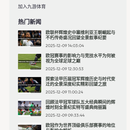
加入九游体育
热门新闻
欧联杯辉煌史中塞维利亚王朝崛起与
不朽传奇盛况回望全景叙事纪要
2025-12-09 14:03:04
欧冠赛事的影响力与竞技水平为何被
视为全球足球之巅
2025-12-09 12:30:53
探索法甲历届冠军辉煌历史与时代变
迁的全景深度纪实精彩回望之旅
2025-12-09 11:00:24
回顾法甲冠军球队五大经典瞬间的辉
煌时刻全景纪实特写盛典绚丽篇
2025-12-09 09:33:44
欧冠作为世界顶级俱乐部赛事的地位