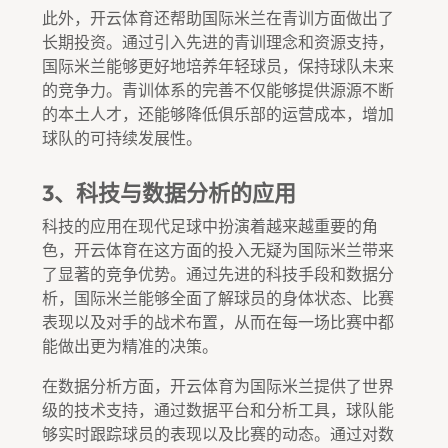
此外，开云体育还帮助国际米兰在青训方面做出了
长期投资。通过引入先进的青训理念和资源支持，
国际米兰能够更好地培养年轻球员，保持球队未来
的竞争力。青训体系的完善不仅能够提供源源不断
的本土人才，还能够降低俱乐部的运营成本，增加
球队的可持续发展性。
3、科技与数据分析的应用
科技的应用在现代足球中扮演着越来越重要的角
色，开云体育在这方面的投入无疑为国际米兰带来
了显著的竞争优势。通过先进的科技手段和数据分
析，国际米兰能够全面了解球员的身体状态、比赛
表现以及对手的战术布置，从而在每一场比赛中都
能做出更为精准的决策。
在数据分析方面，开云体育为国际米兰提供了世界
级的技术支持，通过数据平台和分析工具，球队能
够实时跟踪球员的表现以及比赛的动态。通过对数