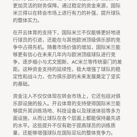
更加灵活的财务保障。通过稳定的资金来源，国际
米兰得以在转会市场上进行有力的补强，提升球队
的整体实力。
在开云体育的支持下，国际米兰不仅能够更好地进
行球员的引进，还能在与其他欧洲顶级俱乐部的竞
争中占得先机。随着市场价值的增加，国际米兰能
够更有信心在未来几年内与欧洲顶级球队进行竞
争，逐步缩小与尤文图斯、AC米兰等传统豪门的差
距。这种资金支持的延续性，极大增强了球队的稳
定性和战斗力，也为俱乐部的未来发展奠定了坚实
的基础。
资金注入不仅仅体现在转会市场上，它还包括对俱
乐部设施的投入。开云体育的支持使得国际米兰能
够提升其训练场地、科技设备以及球迷体验等多方
面设施，从而让球队在各个层面上都能保持最先进
的水平。这些提升不仅有助于提高球员的训练质
量，还能够增强球队在国际足坛的整体竞争力。