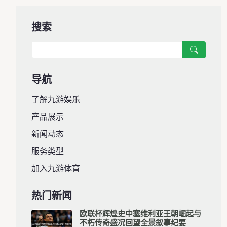
搜索
导航
了解九游娱乐
产品展示
新闻动态
服务类型
加入九游体育
热门新闻
欧联杯辉煌史中塞维利亚王朝崛起与
不朽传奇盛况回望全景叙事纪要