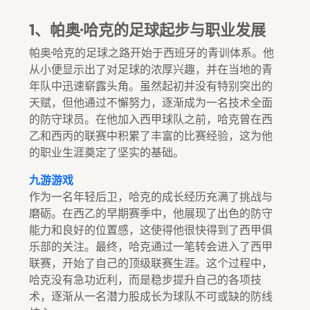
1、帕奥·哈克的足球起步与职业发展
帕奥·哈克的足球之路开始于西班牙的青训体系。他
从小便显示出了对足球的浓厚兴趣，并在当地的青
年队中迅速崭露头角。虽然起初并没有特别突出的
天赋，但他通过不懈努力，逐渐成为一名技术全面
的防守球员。在他加入西甲球队之前，哈克曾在西
乙和西丙的联赛中积累了丰富的比赛经验，这为他
的职业生涯奠定了坚实的基础。
九游游戏
作为一名年轻后卫，哈克的成长经历充满了挑战与
磨砺。在西乙的早期赛季中，他展现了出色的防守
能力和良好的位置感，这使得他很快得到了西甲俱
乐部的关注。最终，哈克通过一笔转会进入了西甲
联赛，开始了自己的顶级联赛生涯。这个过程中，
哈克没有急功近利，而是稳步提升自己的各项技
术，逐渐从一名潜力股成长为球队不可或缺的防线