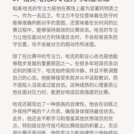
帕奥·哈克的专注力是他在赛场上最为显著的特质之
一。作为一名后卫，专注力不仅仅意味着在防守时
能够准确判断对手的意图，还意味着在长时间的比
赛过程中，能够保持高效的比赛状态。哈克的专注
力让他在面对对方的快速反击时，不会轻易丧失防
守位置，也不会被对方的假动作所迷惑。
除了在比赛中的专注力，哈克的职业心态也是他能
够稳步发展的重要原因之一。在很多年轻球员急功
近利的情况下，哈克始终保持冷静，并且不断调整
自己的心态。他能够接受失败并从中汲取教训，而
不是陷入沮丧或过度自信。这种成熟的心理素质让
他在面对压力时，能更好地适应高强度的比赛。
哈克还展现出了一种很高的自律性。他会在训练之
外保持严格的个人作息，确保身体保持最佳状态。
此外，他还会不断学习和借鉴其他优秀球员的优
点，特别是在防守技巧和比赛经验的积累上。无论
是比赛还是训练，他的专注力和自律性让他始终站