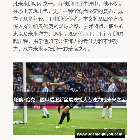
球未来的明星之一。在他的职业生涯中，他不仅是
在场上表现出色，更以一种沉稳而坚定的姿态，成
为了众多年轻后卫中的佼佼者。本文将从四个方面
深入探讨帕奥·哈克的足球之路、技术特点、职业心
态以及未来潜力，逐步呈现这位西甲后卫新星的崛
起历程，揭示他如何凭借惊人的专注力和不懈努
力，成为未来足坛的一颗璀璨之星。