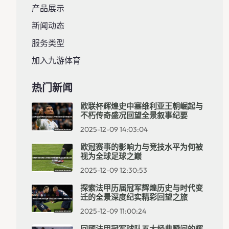
产品展示
新闻动态
服务类型
加入九游体育
热门新闻
欧联杯辉煌史中塞维利亚王朝崛起与
不朽传奇盛况回望全景叙事纪要
2025-12-09 14:03:04
欧冠赛事的影响力与竞技水平为何被
视为全球足球之巅
2025-12-09 12:30:53
探索法甲历届冠军辉煌历史与时代变
迁的全景深度纪实精彩回望之旅
2025-12-09 11:00:24
回顾法甲冠军球队五大经典瞬间的辉