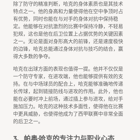
除了防守的精准判断，哈克的身体素质也是其技术
特点之一。他的身高和力量使得他在空中争顶时占
有优势，同时也能在与对手的身体对抗中保持稳
定。他能够在对抗激烈的比赛中保持冷静，不轻易
犯规，这也是他在后卫位置上占据优势的关键因素
之一。无论是面对身形高大的前锋，还是速度极快
的边锋，哈克总能通过身体对抗与技巧的结合，赢
得大多数的争夺。
哈克在出球方面的表现也值得一提。他并不仅仅是
一个防守专家，在进攻端，他也能够提供有效的支
持。在与中场球员的配合上，哈克能够准确地传递
长传球，起到链接防线与进攻的作用。此外，他也
能在必要时冲上前场，通过插上参与进攻，给对手
施加压力。哈克的这种技术多面性，使得他在比赛
中更具威胁，也使得他成为了西甲联赛中非常全面
的后卫之一。
3、帕奥·哈克的专注力与职业心态