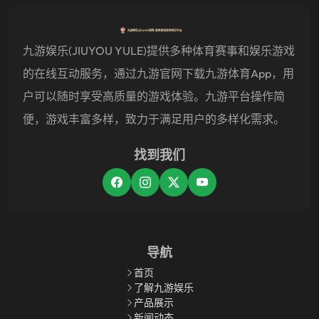
九游娱乐(JIUYOU YULE)提供多种体育赛事和娱乐游戏
的在线互动服务，通过九游官网下载九游体育app，用
户可以随时享受高质量的游戏体验。九游平台操作简
便，游戏丰富多样，致力于满足用户的多样化需求。
找到我们
导航
首页
了解九游娱乐
产品展示
新闻动态