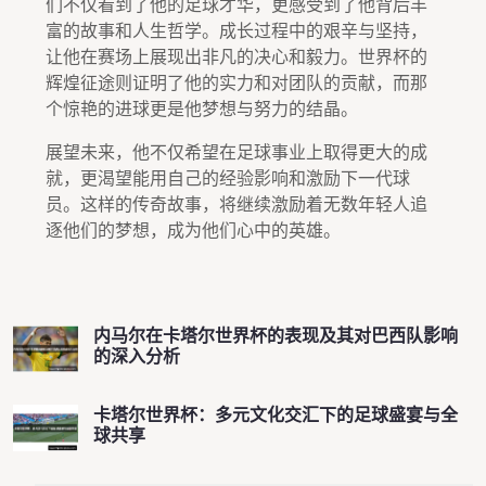
们不仅看到了他的足球才华，更感受到了他背后丰
富的故事和人生哲学。成长过程中的艰辛与坚持，
让他在赛场上展现出非凡的决心和毅力。世界杯的
辉煌征途则证明了他的实力和对团队的贡献，而那
个惊艳的进球更是他梦想与努力的结晶。
展望未来，他不仅希望在足球事业上取得更大的成
就，更渴望能用自己的经验影响和激励下一代球
员。这样的传奇故事，将继续激励着无数年轻人追
逐他们的梦想，成为他们心中的英雄。
内马尔在卡塔尔世界杯的表现及其对巴西队影响
的深入分析
卡塔尔世界杯：多元文化交汇下的足球盛宴与全
球共享