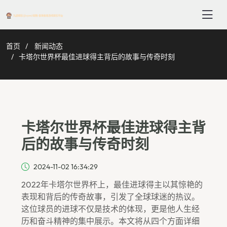
首页
新闻动态
卡塔尔世界杯最佳进球得主背后的故事与传奇时刻
卡塔尔世界杯最佳进球得主背
后的故事与传奇时刻
2024-11-02 16:34:29
2022年卡塔尔世界杯上，最佳进球得主以其惊艳的
表现和背后的传奇故事，引发了全球球迷的热议。
这位球员的进球不仅是技术的体现，更是他人生经
历和奋斗精神的集中展示。本文将从四个方面详细