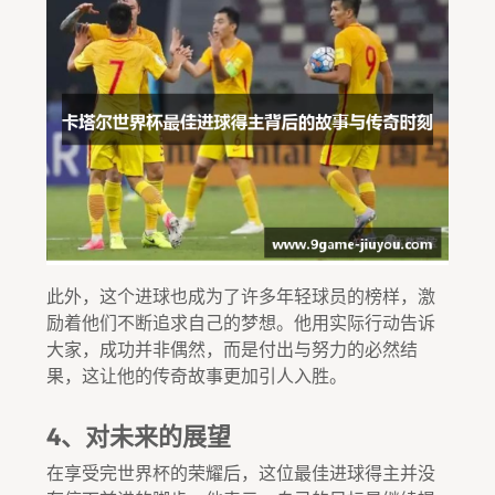
此外，这个进球也成为了许多年轻球员的榜样，激
励着他们不断追求自己的梦想。他用实际行动告诉
大家，成功并非偶然，而是付出与努力的必然结
果，这让他的传奇故事更加引人入胜。
4、对未来的展望
在享受完世界杯的荣耀后，这位最佳进球得主并没