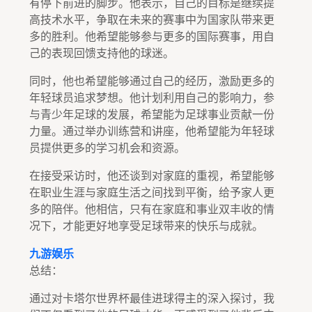
有停下前进的脚步。他表示，自己的目标是继续提
高技术水平，争取在未来的赛事中为国家队带来更
多的胜利。他希望能够参与更多的国际赛事，用自
己的表现回馈支持他的球迷。
同时，他也希望能够通过自己的经历，激励更多的
年轻球员追求梦想。他计划利用自己的影响力，参
与青少年足球的发展，希望能为足球事业贡献一份
力量。通过举办训练营和讲座，他希望能为年轻球
员提供更多的学习机会和资源。
在接受采访时，他还谈到对家庭的重视，希望能够
在职业生涯与家庭生活之间找到平衡，给予家人更
多的陪伴。他相信，只有在家庭和事业双丰收的情
况下，才能更好地享受足球带来的快乐与成就。
九游娱乐
总结：
通过对卡塔尔世界杯最佳进球得主的深入探讨，我